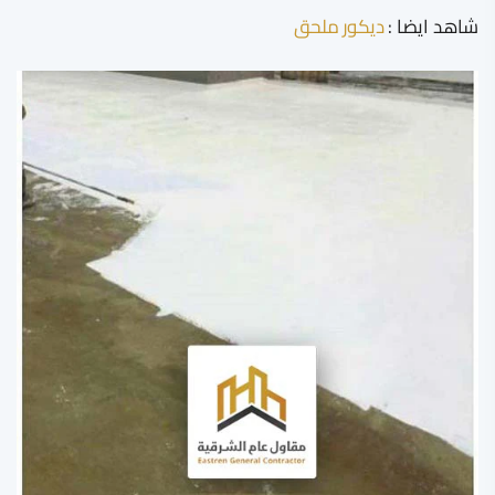
شاهد ايضا :
ديكور ملحق