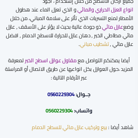
جميع أركان الأسطح من خلال إستخدام ، أجود
انواع العزل الحراري والمائي
و الذي تعزل الماء عند هطول
الأمطار لمنع التسربات الذي تأثر على سلامة المباني، من خلال
وضع
عازل مائي
ذو جودة عالية بحيث لا يؤثر على الأسقف , عازل
مائي مطاطي الخبر , دهان عازل للحرارة للاسطح الدمام , افضل
عازل مائي ,
تشطيب مباني
.
أيضا يمكنكم التواصل مع
مقاول عوازل اسطح الخبر
لمعرفة
المزيد ،حول العوازل بكل انواعها عن طريق الاتصال أو المراسلة
عبر الأرقام التالية :
جــوال:
0560229304
واتساب:
0560229304
شاهد أيضا :
بيع وتركيب عازل مائي للسطح الدمام