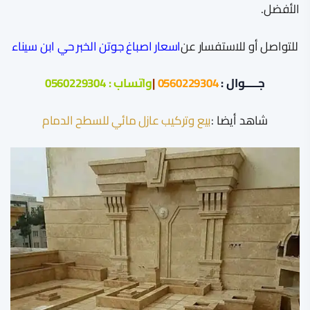
الأفضل.
للتواصل أو للاستفسار عن
اسعار اصباغ جوتن الخبر حي ابن سيناء
جـــــوال :
0560229304
|
واتساب :
0560229304
شاهد أيضا :
بيع وتركيب عازل مائي للسطح الدمام