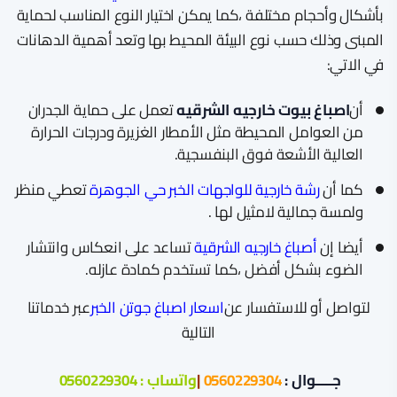
بأشكال وأحجام مختلفة ،كما يمكن اختيار النوع المناسب لحماية
المبنى وذلك حسب نوع البيئة المحيط بها وتعد أهمية الدهانات
في الاتي:
أن
اصباغ بيوت خارجيه الشرقيه
تعمل على حماية الجدران
من العوامل المحيطة مثل الأمطار الغزيرة ودرجات الحرارة
العالية الأشعة فوق البنفسجية.
كما أن
رشة خارجية للواجهات الخبر حي الجوهرة
تعطي منظر
ولمسة جمالية لامثيل لها .
أيضا إن
أصباغ خارجيه الشرقية
تساعد على انعكاس وانتشار
الضوء بشكل أفضل ،كما تستخدم كمادة عازله.
لتواصل أو للاستفسار عن
اسعار اصباغ جوتن الخبر
عبر خدماتنا
التالية
جـــــوال :
0560229304
|
واتساب :
0560229304