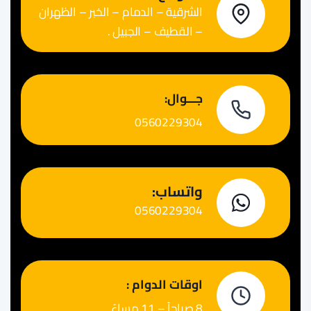
الشرقية – الدمام – الخبر – الظهران
– القطيف – الجبيل .
جـــوال:
0560229304
واتساب:
0560229304
اوقات الدوام :
8 صباحاً – 11 مساءً.