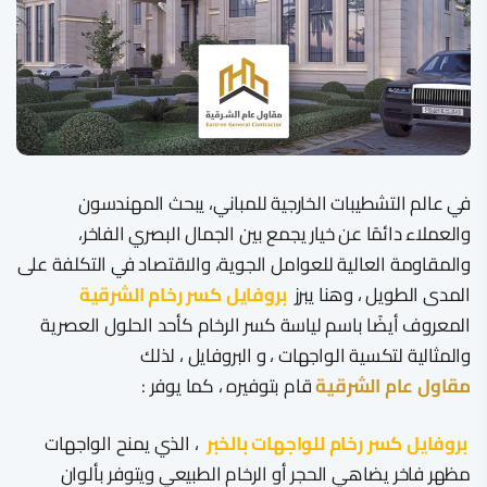
​في عالم التشطيبات الخارجية للمباني، يبحث المهندسون
والعملاء دائمًا عن خيار يجمع بين الجمال البصري الفاخر،
والمقاومة العالية للعوامل الجوية، والاقتصاد في التكلفة على
المدى الطويل ، وهنا يبرز
بروفايل كسر رخام الشرقية
المعروف أيضًا باسم لياسة كسر الرخام كأحد الحلول العصرية
والمثالية لتكسية الواجهات ، و البروفايل ، لذلك
مقاول عام الشرقية
قام بتوفيره ، كما يوفر :
بروفايل كسر رخام للواجهات بالخبر
، الذي يمنح الواجهات
مظهر فاخر يضاهي الحجر أو الرخام الطبيعي ويتوفر بألوان