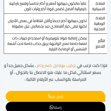
المادة
غالباً ماتكون حبيباتها أصغر و أكثر تجانساً وتتميز بتركيبه
الاسبانية
كيميائية أفضل تضمن قوة أكبر وثبات للون
المادة
تكون حبيباتها أكبر حجماً وأقل انتظاماً في بعض الأحيان
الوطنية
لكنها تبقى خيار أقتصادي جيد بخصائص عزل مقبولة
المحلية
يمكن إضافة مواد بلوبيمرية أو استخدام حبيبات ذات
التأثير
لمعة خاصة تمنح الواجهة بريق جذاب خاصة تحت أشعة
اللامع
الشمس أو الإضاءة الليلية
فإذا كنت ترغب في
تركيب بروفايل كسر رخام
، بشكل جميل جداً و
بسعر استثنائي فكل ما عليك هو الاتصال بنا بالجوال ، أو
المراسلة بالواتساب عبر الأرقام التالية :
اتصل بنا
راسلنا