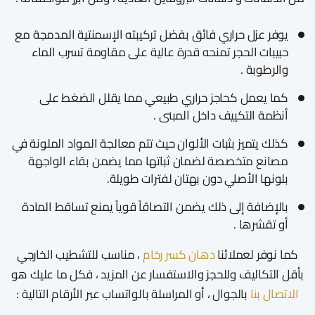
يوفر ​عزل حراري فائق بفضل تركيبته الإسمنتية المدمجة مع
حبيبات الحجر تمنحه قدرة عالية على مقاومة تسرب الماء
والرطوبة .
كما يعمل كحاجز حراري طبيعي مما يقلل الضغط على
أنظمة التكييف داخل المبنى .
​كذلك يتميز بثبات الألوان حيث تتم معالجة المواد الملونة في
مصانع متخصصة لضمان ثباتها مما يضمن بقاء الواجهة
بلونها الأصلي دون بهتان لفترات طويلة.
​بالإضافة إلى ذلك يضمن التصاقاً قوياً يمنع تساقط المادة
أو تقشرها .
كما نوفر لعملائنا
دهان كسر رخام
، مناسب للتشطيب الخارجي
بأقل التكاليف وللحجز والاستفسار عن المزيد ، فكل ما عليك هو
الاتصال بنا
بالجوال ، أو المراسلة بالواتساب عبر الأرقام التالية :