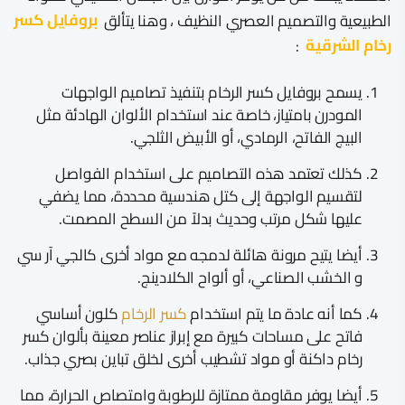
الطبيعية والتصميم العصري النظيف ، وهنا يتألق
بروفايل كسر
رخام الشرقية
:
​يسمح بروفايل كسر الرخام بتنفيذ تصاميم الواجهات
المودرن بامتياز، خاصة عند استخدام الألوان الهادئة مثل
البيج الفاتح، الرمادي، أو الأبيض الثلجي.
كذلك تعتمد هذه التصاميم على استخدام الفواصل
لتقسيم الواجهة إلى كتل هندسية محددة، مما يضفي
عليها شكل مرتب وحديث بدلاً من السطح المصمت.
​أيضا يتيح مرونة هائلة لدمجه مع مواد أخرى كالجي آر سي
و الخشب الصناعي، أو ألواح الكلادينج.
كما أنه عادة ما يتم استخدام
كسر الرخام
كلون أساسي
فاتح على مساحات كبيرة مع إبراز عناصر معينة بألوان كسر
رخام داكنة أو مواد تشطيب أخرى لخلق تباين بصري جذاب.
​أيضا يوفر مقاومة ممتازة للرطوبة وامتصاص الحرارة، مما