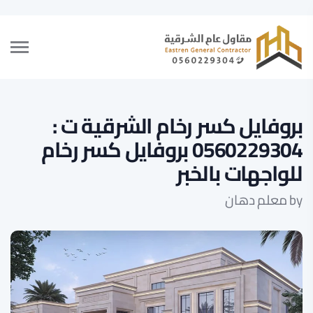
بروفايل كسر رخام الشرقية ت :
0560229304 بروفايل كسر رخام
للواجهات بالخبر
by
معلم دهان