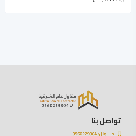
تواصل بنا
جــــوال: 0560229304