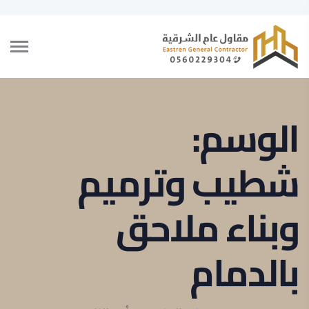
الوسم:
شطيب وترميم
وبناء ملاحق
بالدمام