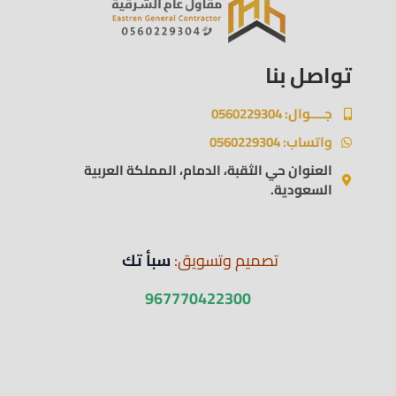
تواصل بنا
جــــوال: 0560229304
واتساب: 0560229304
العنوان حي الثقبة، الدمام، المملكة العربية
السعودية.
تصميم وتسويق:
سبأ تك
967770422300