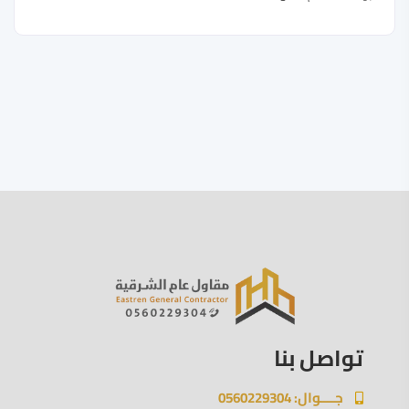
تواصل بنا
جــــوال: 0560229304