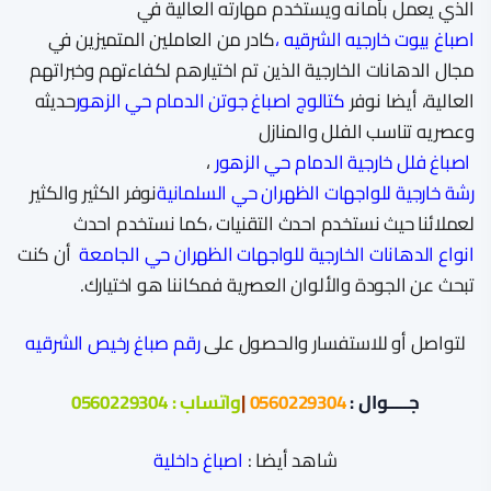
الذي يعمل بأمانه ويستخدم مهارته العالية في
اصباغ بيوت خارجيه الشرقيه ،
كادر من العاملين المتميزين في
مجال الدهانات الخارجية الذين تم اختيارهم لكفاءتهم وخبراتهم
العالية، أيضا نوفر
كتالوج اصباغ جوتن الدمام حي الزهور
حديثه
وعصريه تناسب الفلل والمنازل
اصباغ فلل خارجية الدمام حي الزهور
،
رشة خارجية للواجهات الظهران حي السلمانية
نوفر الكثير والكثير
لعملائنا حيث نستخدم احدث التقنيات ،كما نستخدم احدث
انواع الدهانات الخارجية للواجهات الظهران حي الجامعة
أن كنت
تبحث عن الجودة والألوان العصرية فمكاننا هو اختيارك.
لتواصل أو للاستفسار والحصول على
رقم صباغ رخيص الشرقيه
جـــــوال :
0560229304
|
واتساب :
0560229304
شاهد أيضا :
اصباغ داخلية