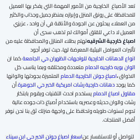
تعد الأصباغ الخارجية من الأمور المهمة التي يفكر بها العميل
للمحافظة على رونق المنزل وإبرازه بمنظر جميل وجذاب والكثير
من العملاء يبحثون عن الجودة والأناقة في آن واحد ، عزيزي
العميل لا داعي للقلق أموالك لم تذهب سدى أن
اصباغ خارجية الشرقيه
تهتم بطلاء المنازل والمحافظة عليه من
تأثيرات العوامل البيئية المعرضة لها، حيث توفر أجود
انواع الدهانات الخارجية للواجهات الظهران حي الجامعة
كما ان
الوان بويه خارجيه الدمام
متعددة ومختلقه وبما يناسب كل
الاذواق
،
اصباغ جوتن الخارجية الدمام
المتميزة بجودتها والوانها
كما يوجد
دهانات خارجية رشات امريكية الخبر حي الجوهرة
أن
مقاول اصباغ الدمام
يستخدم احدث التقنيات ويقوم بابتكار
رشات والوان حديثه وعصريه باستخدام أصباغ ذات جوده عالية
تدوم لسنوات طويله وتحافظ على واجهة منزلك ثق بنا نحن نوفر
أفضل المنتجات.
لتواصل أو للاستفسار عن
اسعار اصباغ جوتن الخبر حي ابن سيناء