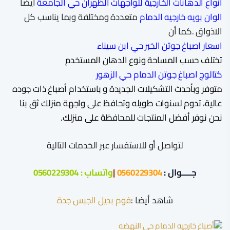
انواع الدهانات الخارجية للواجهات الظهران حي الجامعة
أيضا
الوان بويه خارجيه الدمام
متعددة ومختلفة وبما يناسب كل
الاذواق .كما أن
اسعار اصباغ جوتن الخبر حي ابن سيناء
تختلف حسب المساحة ونوع الدهان المستخدم
كتالوج اصباغ جوتن الدمام حي الزهور
متوفر وبأحدث التشكيلات الجديدة و باستخدام أصباغ ذات جوده
عالية، تدوم لسنوات طويله وتحافظ على واجهة منزلك ثق بنا
نحن نوفر أفضل المنتجات للمحافظة على منزلك.
لتواصل أو للاستفسار عبر الخدمات التالية
جـــــوال :
0560229304
|
واتساب :
0560229304
شاهد أيضا :
فوم بديل الجبس جدة