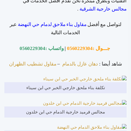
التقنيات وبطرق مبتكره نحن نقدم أفضل الخدمات في
مجالس خارجية الشرقية
.
لتواصل مع أفضل
مقاول بناء ملاحق لدمام حي النهضة
عبر
الخدمات التالية
جـــوال :
0560229304
|
واتساب :
0560229304
شاهد أيضا :
دهان عازل بالدمام
–
مقاول تشطيب الظهران
تكلفة بناء ملحق خارجي الخبر حي ابن سيناء
مجالس قرميد خارجية الدمام حي ابن خلدون