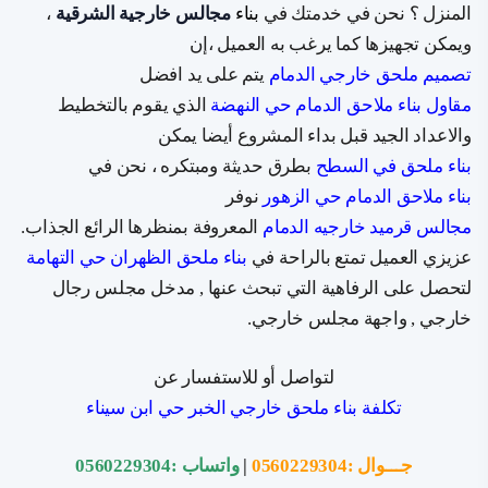
المنزل ؟ نحن في خدمتك في
بناء
مجالس خارجية الشرقية
،
ويمكن تجهيزها كما يرغب به العميل ،إن
تصميم ملحق خارجي الدمام
يتم على يد افضل
مقاول بناء ملاحق الدمام حي النهضة
الذي يقوم بالتخطيط
والاعداد الجيد قبل بداء المشروع أيضا يمكن
بناء ملحق في السطح
بطرق حديثة ومبتكره ، نحن في
بناء ملاحق الدمام حي الزهور
نوفر
مجالس قرميد خارجيه الدمام
المعروفة بمنظرها الرائع الجذاب.
عزيزي العميل تمتع بالراحة في
بناء ملحق الظهران حي التهامة
لتحصل على الرفاهية التي تبحث عنها , مدخل مجلس رجال
خارجي , واجهة مجلس خارجي.
لتواصل أو للاستفسار عن
تكلفة بناء ملحق خارجي الخبر حي ابن سيناء
جـــوال :
0560229304
|
واتساب :
0560229304