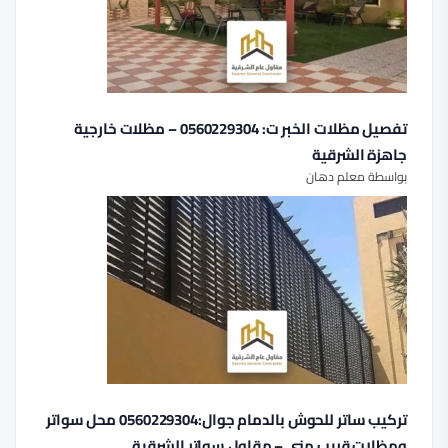
تفصيل مظلات الخبر ت: 0560229304 – مظلات خارجية
جاهزة الشرقية
بواسطة معلم دهان
تركيب ساتر للحوش بالدمام جوال:0560229304 محل سواتر
ومظلات قريب مني – مقاول سواتر الشرقية