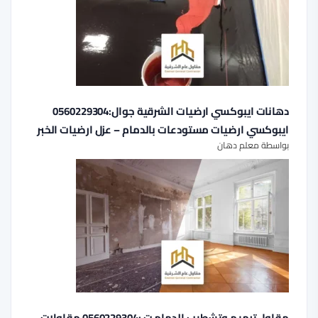
دهانات ايبوكسي ارضيات الشرقية جوال:0560229304
ايبوكسي ارضيات مستودعات بالدمام – عزل ارضيات الخبر
بواسطة معلم دهان
مقاول ترميم وتشطيب الدمام ت :0560229304 مقاولات