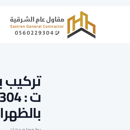
تركيب ب
بالظهرا
by
معلم دهان