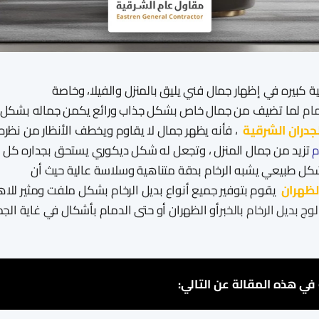
 كبيره في إظهار جمال فني يليق بالمنزل والفيلا، وخاصة
مام
لما تضيف من جمال خاص بشكل جذاب ورائع يكمن جماله بشكل
لجدران الشرقية
، فأنه يظهر جمال لا يقاوم ويخطف الأنظار من نظره
م
تزيد من جمال المنزل ، وتجعل له شكل ديكوري يستحق بجداره كل 
شكل طبيعي يشبه الرخام بدقة متناهية وسلاسة عالية حيث أن
لظهران
يقوم بتوفير جميع أنواع بديل الرخام بشكل ملفت ومثير للاهت
وج بديل الرخام بالخبر
أو الظهران أو حتى الدمام بأشكال في غاية الجم
ي هذه المقالة عن التالي: