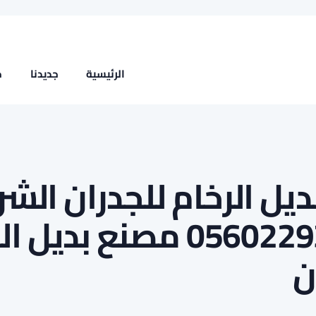
الرئيسية
جديدنا
خ
ديل الرخام للجدران الش
ت : 0560229304 مصنع بديل
ن